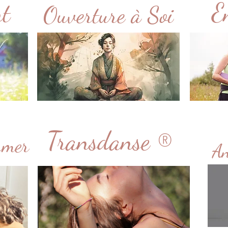
nt
E
Ouverture à Soi
Transdanse ®
ormer
An