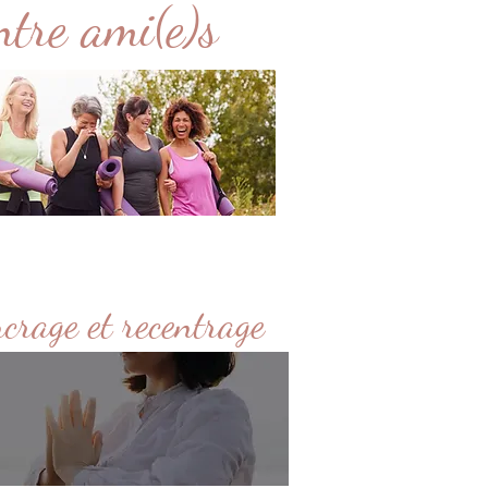
ntre ami(e)s
crage et recentrage